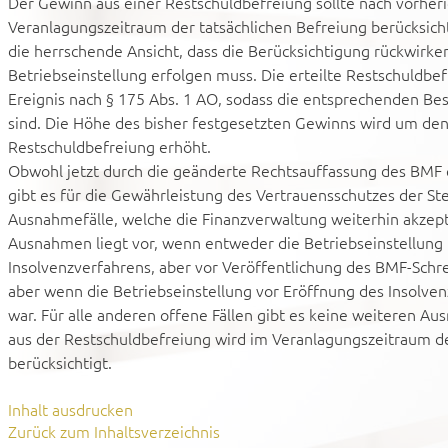
Der Gewinn aus einer Restschuldbefreiung sollte nach vorhe
Veranlagungszeitraum der tatsächlichen Befreiung berücksichti
die herrschende Ansicht, dass die Berücksichtigung rückwirk
Betriebseinstellung erfolgen muss. Die erteilte Restschuldbef
Ereignis nach § 175 Abs. 1 AO, sodass die entsprechenden B
sind. Die Höhe des bisher festgesetzten Gewinns wird um de
Restschuldbefreiung erhöht.
Obwohl jetzt durch die geänderte Rechtsauffassung des BMF ei
gibt es für die Gewährleistung des Vertrauensschutzes der St
Ausnahmefälle, welche die Finanzverwaltung weiterhin akzepti
Ausnahmen liegt vor, wenn entweder die Betriebseinstellung
Insolvenzverfahrens, aber vor Veröffentlichung des BMF-Schr
aber wenn die Betriebseinstellung vor Eröffnung des Insolve
war. Für alle anderen offene Fällen gibt es keine weiteren 
aus der Restschuldbefreiung wird im Veranlagungszeitraum de
berücksichtigt.
Inhalt ausdrucken
Zurück zum Inhaltsverzeichnis